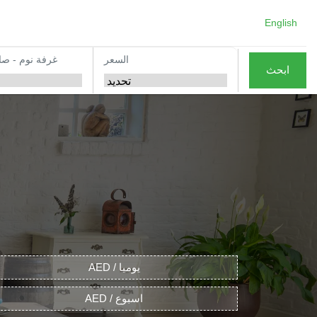
English
السعر
غرفة نوم - صا
ابحث
AED / يوميا
AED / اسبوع