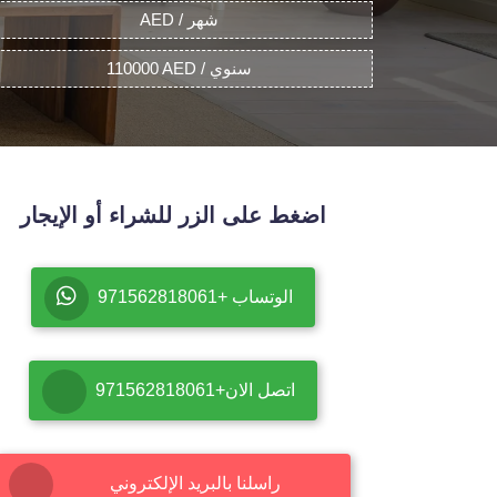
AED / شهر
110000 AED / سنوي
اضغط على الزر للشراء أو الإيجار
الوتساب +971562818061
اتصل الان+971562818061
راسلنا بالبريد الإلكتروني