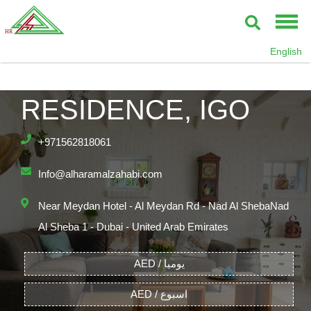
English
THE POLO
RESIDENCE, IGO
+971562818061
Info@alharamalzahabi.com
Near Meydan Hotel - Al Meydan Rd - Nad Al ShebaNad
Al Sheba 1 - Dubai - United Arab Emirates
AED / يوميا
AED / اسبوع