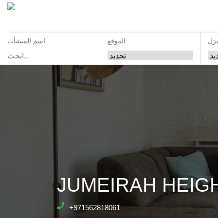
نزل
الموقع
اسم المنشأت
JUMEIRAH HEIG
+971562818061