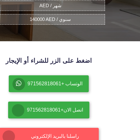
AED / شهر
140000 AED / سنوي
اضغط على الزر للشراء أو الإيجار
الوتساب +971562818061
اتصل الان+971562818061
راسلنا بالبريد الإلكتروني