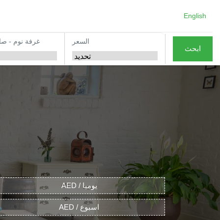
English
السعر
غرفة نوم - صا
ابحث
AED / يوميا
AED / اسبوع