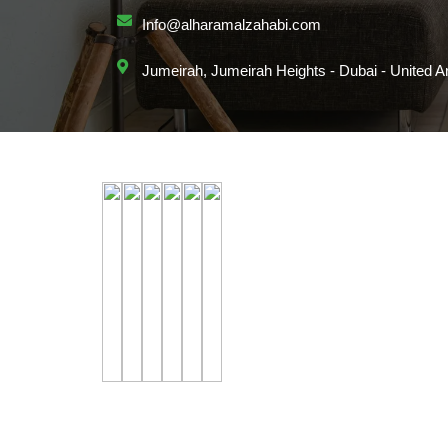
Info@alharamalzahabi.com
Jumeirah, Jumeirah Heights - Dubai - United A