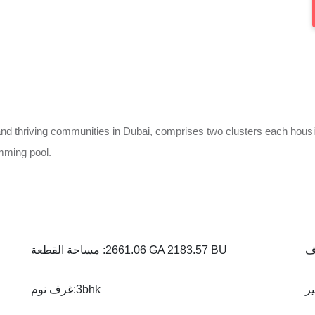
nd thriving communities in Dubai, comprises two clusters each housin
mming pool.
2661.06 GA 2183.57 BU
مساحة القطعة :
3bhk
غرف نوم: