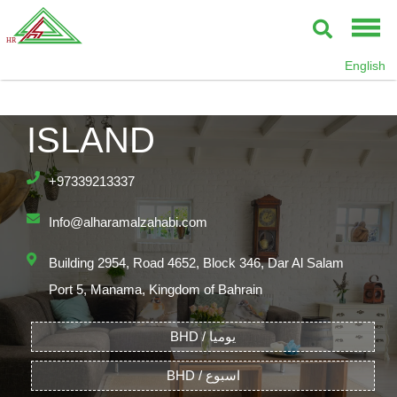
English
AL RIMAL, REEF
ISLAND
+97339213337
Info@alharamalzahabi.com
Building 2954, Road 4652, Block 346, Dar Al Salam
Port 5, Manama, Kingdom of Bahrain
BHD / يوميا
BHD / اسبوع