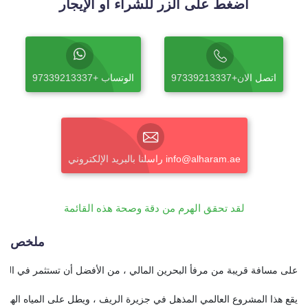
اضغط على الزر للشراء أو الإيجار
اتصل الان+97339213337
الوتساب +97339213337
راسلنا بالبريد الإلكتروني info@alharam.ae
لقد تحقق الهرم من دقة وصحة هذه القائمة
ملخص